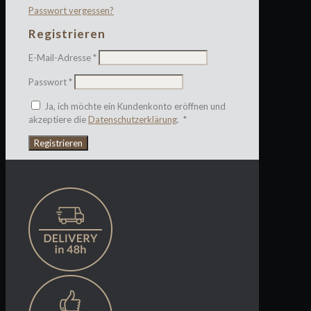
Passwort vergessen?
Registrieren
Erforderlich
E-Mail-Adresse
*
Erforderlich
Passwort
*
Ja, ich möchte ein Kundenkonto eröffnen und
Erforderlich
akzeptiere die
Datenschutzerklärung
.
*
Registrieren