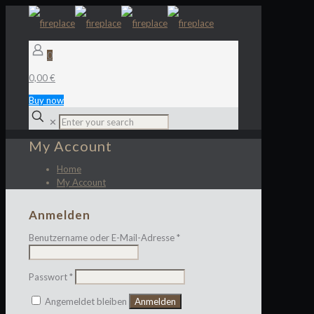
0
0,00 €
Buy now
✕
My Account
Home
My Account
Anmelden
Erforderlich
Benutzername oder E-Mail-Adresse
*
Erforderlich
Passwort
*
Angemeldet bleiben
Anmelden