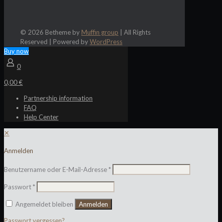
© 2026 Betheme by
Muffin group
| All Rights
Reserved | Powered by
WordPress
Buy now
0
0,00 €
Partnership information
FAQ
Help Center
✕
Anmelden
Benutzername oder E-Mail-Adresse
*
Passwort
*
Angemeldet bleiben
Anmelden
Passwort vergessen?