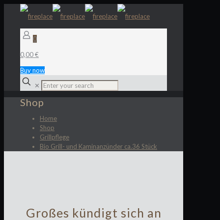
0
0,00 €
Buy now
✕
Shop
Home
Shop
Grillpflege
Bio Grill- und Kaminanzünder ca.36 Stück
Großes kündigt sich an