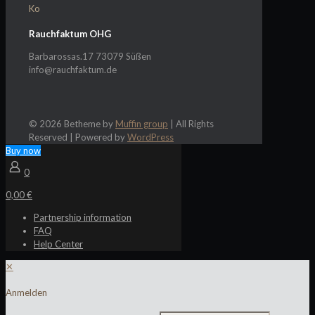
Ko
Rauchfaktum OHG
Barbarossas.17 73079 Süßen
info@rauchfaktum.de
© 2026 Betheme by
Muffin group
| All Rights
Reserved | Powered by
WordPress
Buy now
0
0,00 €
Partnership information
FAQ
Help Center
✕
Anmelden