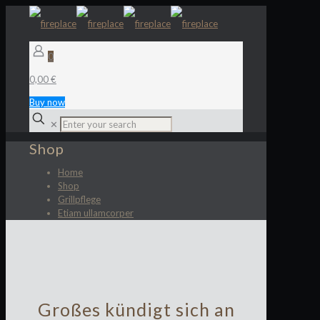
0
0,00 €
Buy now
✕
Shop
Home
Shop
Grillpflege
Etiam ullamcorper
Großes kündigt sich an