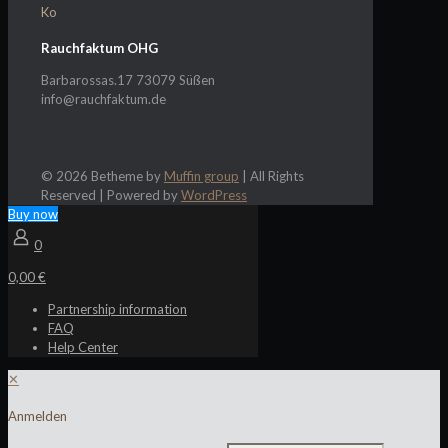
Ko
Rauchfaktum OHG
Barbarossas.17 73079 Süßen
info@rauchfaktum.de
© 2026 Betheme by
Muffin group
| All Rights
Reserved | Powered by
WordPress
Buy now
0
0,00 €
Partnership information
FAQ
Help Center
✕
Anmelden