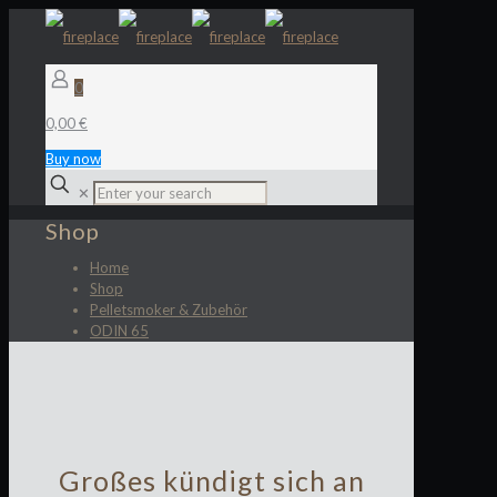
0
0,00 €
Buy now
✕
Shop
Home
Shop
Pelletsmoker & Zubehör
ODIN 65
Großes kündigt sich an