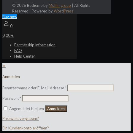
© 2026 Betheme by
Muffin group
| All Rights
Reserved | Powered by
WordPress
Buy now
0
0,00 €
Partnership information
FAQ
Help Center
✕
Anmelden
Benutzername oder E-Mail-Adresse
*
Passwort
*
Angemeldet bleiben
Anmelden
Passwort vergessen?
Ein Kundenkonto eröffnen?